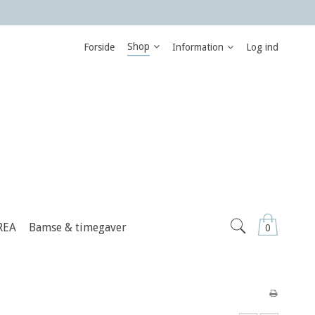
Shop
Forside
Information
Log ind
REA
Bamse & timegaver
0