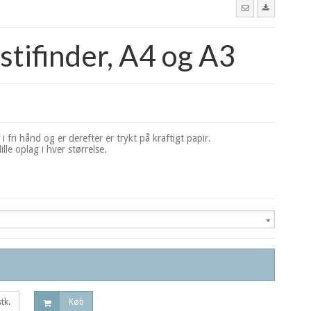
tifinder, A4 og A3
i fri hånd og er derefter er trykt på kraftigt papir.
ille oplag i hver størrelse.
.
stk.
Køb