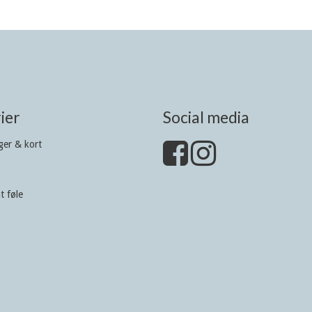
ier
Social media
er & kort
t føle