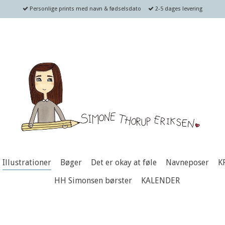
Personlige prints med navn & fødselsdato
2-5 dages levering
Illustrationer
Bøger
Det er okay at føle
Navneposer
K
HH Simonsen børster
KALENDER