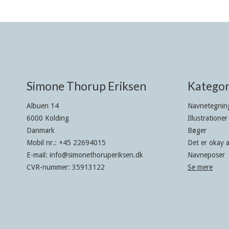
Simone Thorup Eriksen
Kategor
Albuen 14
Navnetegning
6000 Kolding
Illustrationer
Danmark
Bøger
Mobil nr.
:
+45 22694015
Det er okay a
E-mail
:
info@simonethoruperiksen.dk
Navneposer
CVR-nummer
:
35913122
Se mere