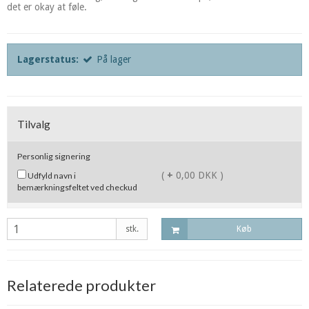
det er okay at føle.
Lagerstatus:
På lager
Tilvalg
Personlig signering
(
+
0,00 DKK )
Udfyld navn i
bemærkningsfeltet ved checkud
stk.
Køb
Relaterede produkter