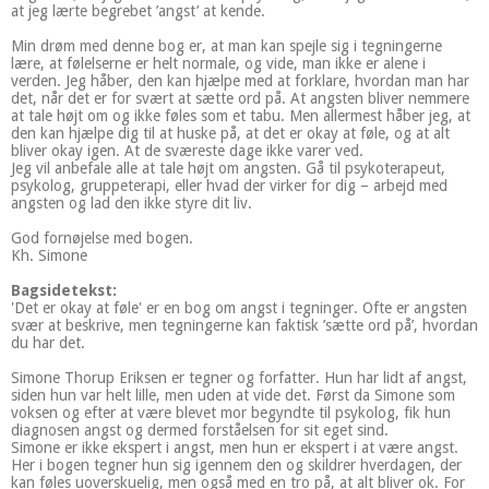
at jeg lærte begrebet ’angst’ at kende.
Min drøm med denne bog er, at man kan spejle sig i tegningerne
lære, at følelserne er helt normale, og vide, man ikke er alene i
verden. Jeg håber, den kan hjælpe med at forklare, hvordan man har
det, når det er for svært at sætte ord på. At angsten bliver nemmere
at tale højt om og ikke føles som et tabu. Men allermest håber jeg, at
den kan hjælpe dig til at huske på, at det er okay at føle, og at alt
bliver okay igen. At de sværeste dage ikke varer ved.
Jeg vil anbefale alle at tale højt om angsten. Gå til psykoterapeut,
psykolog, gruppeterapi, eller hvad der virker for dig – arbejd med
angsten og lad den ikke styre dit liv.
God fornøjelse med bogen.
Kh. Simone
Bagsidetekst:
'Det er okay at føle' er en bog om angst i tegninger. Ofte er angsten
svær at beskrive, men tegningerne kan faktisk ’sætte ord på’, hvordan
du har det.
Simone Thorup Eriksen er tegner og forfatter. Hun har lidt af angst,
siden hun var helt lille, men uden at vide det. Først da Simone som
voksen og efter at være blevet mor begyndte til psykolog, fik hun
diagnosen angst og dermed forståelsen for sit eget sind.
Simone er ikke ekspert i angst, men hun er ekspert i at være angst.
Her i bogen tegner hun sig igennem den og skildrer hverdagen, der
kan føles uoverskuelig, men også med en tro på, at alt bliver ok. For