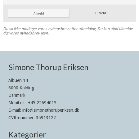
Tilmeld
Afmeld
Du vil ikke modtage vores nyhedsbrev efter afmelding. Du kan altid tilmelde
dig vores nyhedsbrev igen.
Simone Thorup Eriksen
Albuen 14
6000 Kolding
Danmark
Mobil nr.
:
+45 22694015
E-mail
:
info@simonethoruperiksen.dk
CVR-nummer
:
35913122
Kategorier